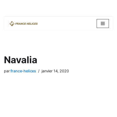
Aller
au
contenu
Navalia
par
france-helices
janvier 14, 2020